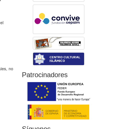
el
kies, no
Patrocinadores
Síguenos...