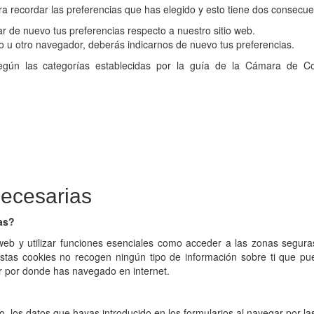
a recordar las preferencias que has elegido y esto tiene dos consecue
ar de nuevo tus preferencias respecto a nuestro sitio web.
uario u otro navegador, deberás indicarnos de nuevo tus preferencias.
 según las categorías establecidas por la guía de la Cámara de C
necesarias
as?
 web y utilizar funciones esenciales como acceder a las zonas segura
Estas cookies no recogen ningún tipo de información sobre ti que pu
dar por donde has navegado en internet.
, los datos que hayas introducido en los formularios al navegar por la