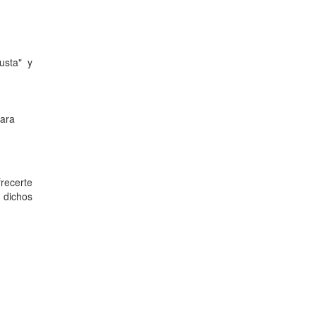
usta" y
para
frecerte
 dichos