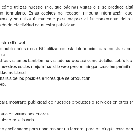
ómo utilizas nuestro sitio, qué páginas visitas o si se produce algú
 un formulario. Estas cookies no recogen ninguna información qu
ónima y se utiliza únicamente para mejorar el funcionamiento del sit
rado de efectividad de nuestra publicidad.
stro sitio web.
 publicitarios (nota: NO utilizamos esta información para mostrar anu
bs).
ros visitantes también ha visitado su web así como detalles sobre los
 a nuestros socios mejorar su sitio web pero en ningún caso les permiti
idad adicional.
nálisis de los posibles errores que se produzcan.
web.
ara mostrarte publicidad de nuestros productos o servicios en otros si
rio en visitas posteriores.
ier otro sitio web.
on gestionadas para nosotros por un tercero, pero en ningún caso per