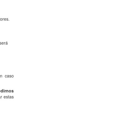
ores.
 será
ún caso
edirnos
r estas