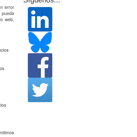
n error
e pueda
io web,
ncios
mos
tios
mitimos