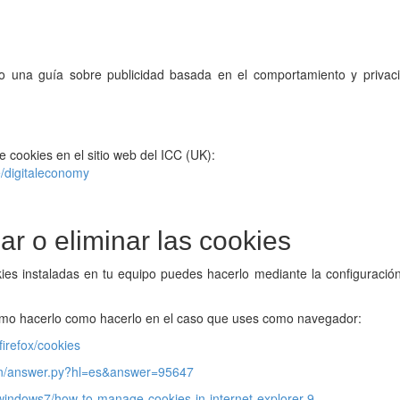
ado una guía sobre publicidad basada en el comportamiento y privac
 cookies en el sitio web del ICC (UK):
e/digitaleconomy
ar o eliminar las cookies
okies instaladas en tu equipo puedes hacerlo mediante la configuració
omo hacerlo como hacerlo en el caso que uses como navegador:
firefox/cookies
bin/answer.py?hl=es&answer=95647
/windows7/how-to-manage-cookies-in-internet-explorer-9