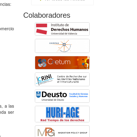
ncias:
Colaboradores
omercio
s, a las
eda ser
s