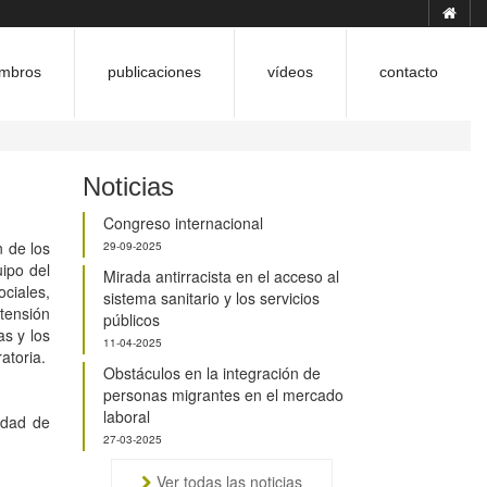
mbros
publicaciones
vídeos
contacto
Noticias
Congreso internacional
n de los
29-09-2025
ipo del
Mirada antirracista en el acceso al
ciales,
sistema sanitario y los servicios
 tensión
públicos
as y los
11-04-2025
atoria.
Obstáculos en la integración de
personas migrantes en el mercado
laboral
idad de
27-03-2025
Ver todas las noticias